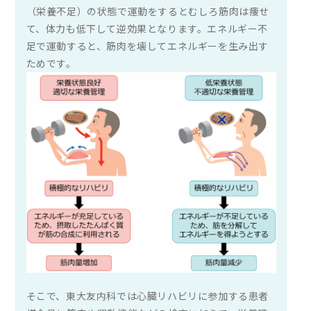
（栄養不足）の状態で運動をするとむしろ筋肉は痩せ
て、体力も低下して逆効果となります。エネルギー不
月
火
水
木
金
土
日
足で運動すると、筋肉を壊してエネルギーを生み出す
ためです。
8：45 〜 11：45
●
●
●
●
●
●
／
15：00 〜 17：30
●
●
／
●
●
／
／
休診日：水曜午後・土曜午後・日曜・祝日
※月により専門外来の日時が変更となる場合がございま
す。詳しくは＜
お知らせ
＞をご確認ください。
0564-32-4333
TEL:
〒444-0903 岡崎市東大友町川原8
当院での加算申請について
そこで、東大友内科では心臓リハビリに参加する患者