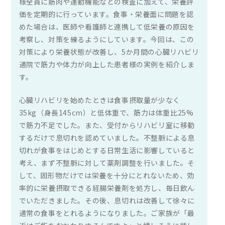
様全員に筋肉や運動機能などの検査に加えて、栄養評
あなたと健康を結ぶ
価を定期的に行っています。食事・栄養面に問題を認
かかりつけ医
めた場合は、医師や看護師と連携して低栄養の原因を
考察し、対策を練るようにしています。今回は、この
対策により栄養状態が改善し、5か月間の心臓リハビリ
通院で筋力や体力が向上した患者様の実例を紹介しま
す。
心臓リハビリを始めたときは食事摂取量が少なく
35kg（身長145cm）と低体重で、筋力は体重比25%
で筋力不足でした。また、受付からリハビリ室に移動
するだけで息切れを認めていました。不整脈による息
切れが食事をはじめとする日常生活に影響していると
考え、まず不整脈に対して薬剤調整を行いました。そ
して、固形物だけでは栄養を十分にとれないため、効
率的に栄養摂取できる経腸栄養剤を処方し、毎日飲ん
でいただきました。その後、息切れは改善して徐々に
通常の食事をとれるようになりました。ご家族が「最