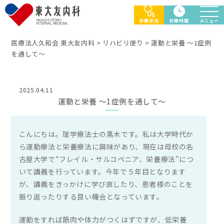
診療状況
診療時間
メニュー
医療法人久和会 東大友内科
>
リハビリ便り
>
運動と栄養 ～1症例
HOME
を通して～
診療案内
循環器内科
内分泌・糖尿病内科
2025.04.11
泌尿器科
運動と栄養 ～1症例を通して～
皮膚科
漢方治療
心臓リハビリテーション
こんにちは。理学療法士の黒木です。私は大学時代か
病院との連携
ら運動療法と栄養療法に興味があり、現在は母校の名
チーム医療
チーム医療でメタボリックドミノに挑みます
古屋大学で“フレイル・サルコペニア、栄養療法”につ
高齢者に優しいクリニックをめざして
いて講義を行っています。今年で５年目となります
環境に優しいクリニックをめざして
が、講義をきっかけに学び直したり、患者様のことを
振り返ったりする良い機会となっています。
医師紹介
運動をすれば筋肉や体力がつくはずですが、低栄養
沿革